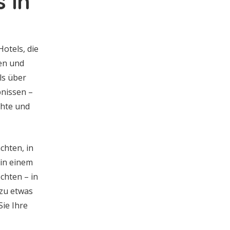
 in
otels, die
en und
ls über
bnissen –
chte und
chten, in
 in einem
chten – in
 zu etwas
ie Ihre