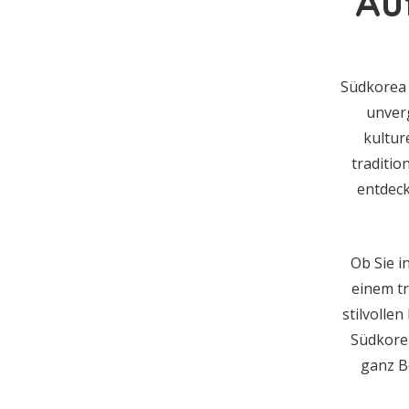
Au
Südkorea 
unver
kultur
traditio
entdeck
Ob Sie i
einem tr
stilvolle
Südkorea
ganz B