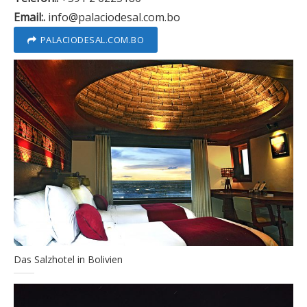
Email:.
info@palaciodesal.com.bo
PALACIODESAL.COM.BO
Das Salzhotel in Bolivien